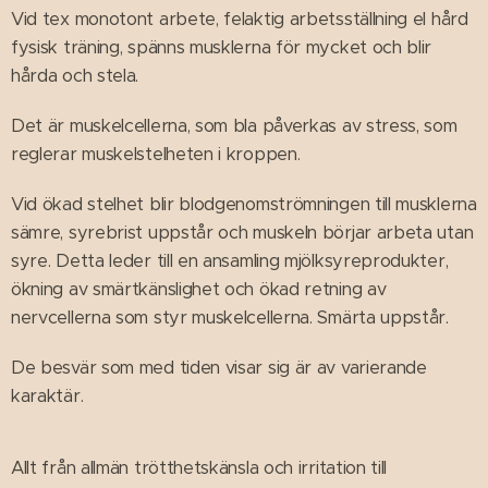
Vid tex monotont arbete, felaktig arbetsställning el hård
fysisk träning, spänns musklerna för mycket och blir
hårda och stela.
Det är muskelcellerna, som bla påverkas av stress, som
reglerar muskelstelheten i kroppen.
Vid ökad stelhet blir blodgenomströmningen till musklerna
sämre, syrebrist uppstår och muskeln börjar arbeta utan
syre. Detta leder till en ansamling mjölksyreprodukter,
ökning av smärtkänslighet och ökad retning av
nervcellerna som styr muskelcellerna. Smärta uppstår.
De besvär som med tiden visar sig är av varierande
karaktär.
Allt från allmän trötthetskänsla och irritation till