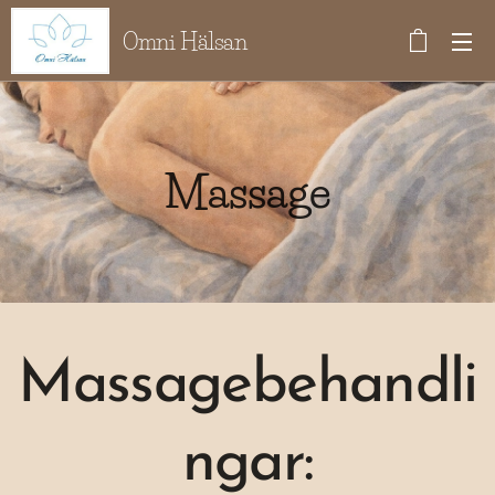
Omni Hälsan
Massage
Massagebehandli
ngar: