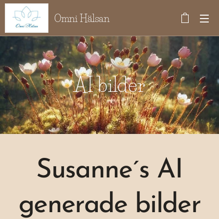
Omni Hälsan
AI bilder
Susanne´s AI
generade bilder