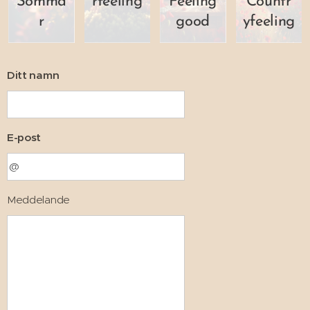
Somma
rfeeling
Feeling
Countr
r
good
yfeeling
Ditt namn
E-post
Meddelande