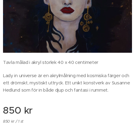
Tavla målad i akryl storlek 40 x 40 centimeter
Lady in universe är en akrylmålning med kosmiska färger och
ett drömskt, mystiskt uttryck. Ett unikt konstverk av Susanne
Hedlund som för in både djup och fantasi i rummet.
850
kr
850 kr / 1 st